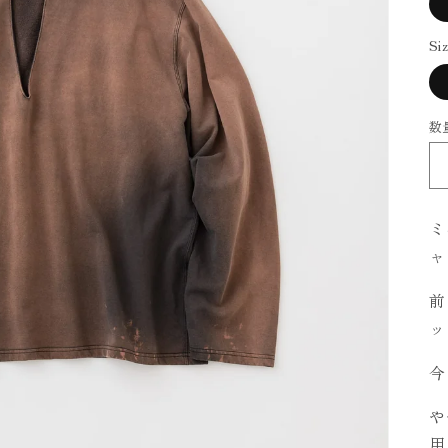
Si
数
ミ
ャ
前
ッ
今
や
用