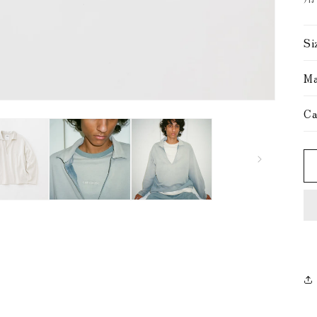
Si
Ma
Ca