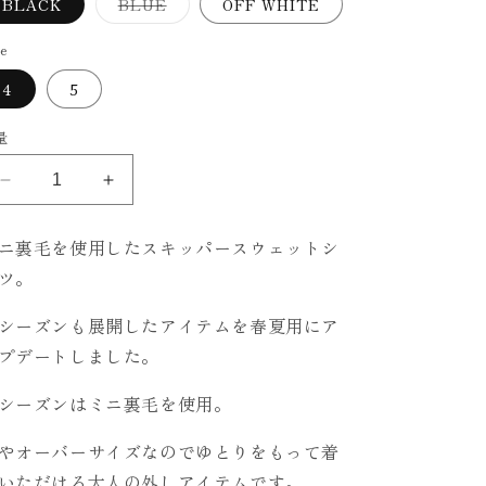
バ
BLACK
BLUE
OFF WHITE
リ
エ
ー
ze
シ
ョ
4
5
ン
は
売
量
り
切
れ
て
FADE
FADE
い
SKIPPER
SKIPPER
る
か
LONG
LONG
ニ裏毛を使用したスキッパースウェットシ
販
SLEEVE
SLEEVE
売
ツ。
で
SWEAT
SWEAT
き
SHIRTS
SHIRTS
ま
せ
シーズンも展開したアイテムを春夏用にア
の
の
ん
プデートしました。
数
数
量
量
シーズンはミニ裏毛を使用。
を
を
減
増
やオーバーサイズなのでゆとりをもって着
ら
や
いただける大人の外しアイテムです。
す
す