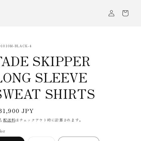
ロ
カ
グ
ー
イ
ト
ン
U:
01010M-BLACK-4
FADE SKIPPER
LONG SLEEVE
SWEAT SHIRTS
通
31,900 JPY
常
込
配送料
はチェックアウト時に計算されます。
価
lor
格