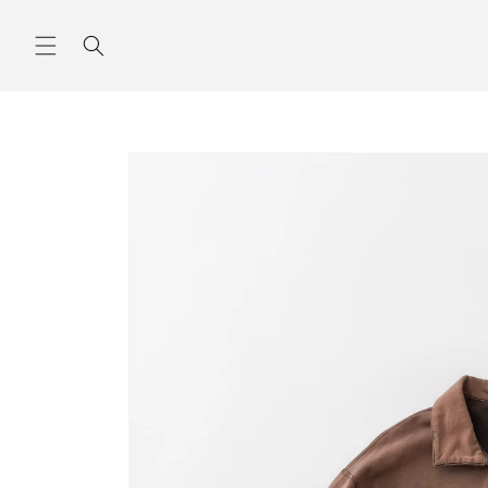
コンテ
ンツに
進む
商品情
報にス
キップ