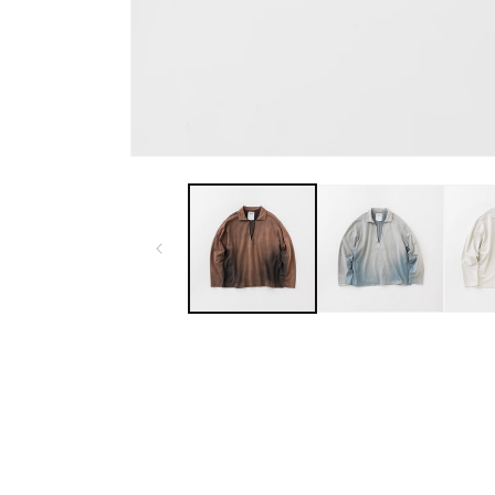
モ
ー
ダ
ル
で
メ
デ
ィ
ア
(1)
を
開
く