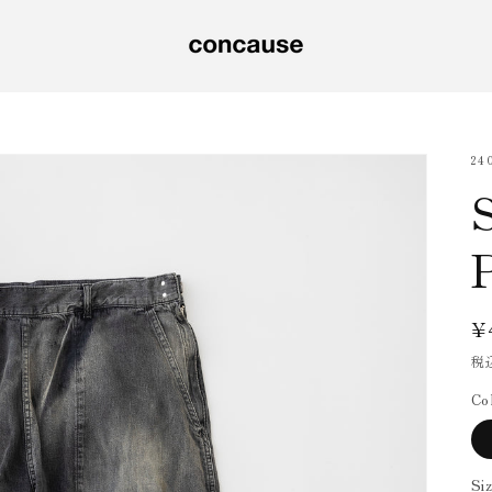
SK
24
¥
税
Co
Si