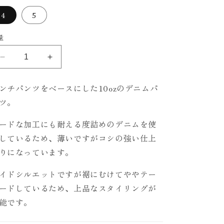
4
5
量
SUN
SUN
FADE
FADE
PAINTER
PAINTER
ンチパンツをベースにした10ozのデニムパ
PANTS
PANTS
ツ。
の
の
数
数
ードな加工にも耐える度詰めのデニムを使
量
量
しているため、薄いですがコシの強い仕上
を
を
りになっています。
減
増
ら
や
イドシルエットですが裾にむけてややテー
す
す
ードしているため、上品なスタイリングが
能です。