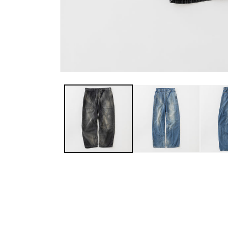
モ
ー
ダ
ル
で
メ
デ
ィ
ア
(1)
を
開
く