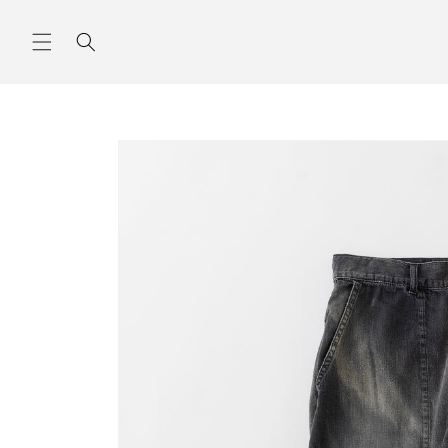
コンテ
ンツに
進む
商品情
報にス
キップ