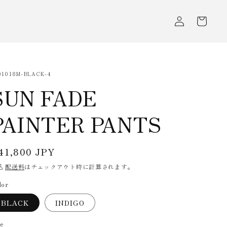
ロ
カ
グ
ー
イ
ト
ン
U:
01018M-BLACK-4
SUN FADE
PAINTER PANTS
通
41,800 JPY
常
込
配送料
はチェックアウト時に計算されます。
価
lor
格
BLACK
INDIGO
ze