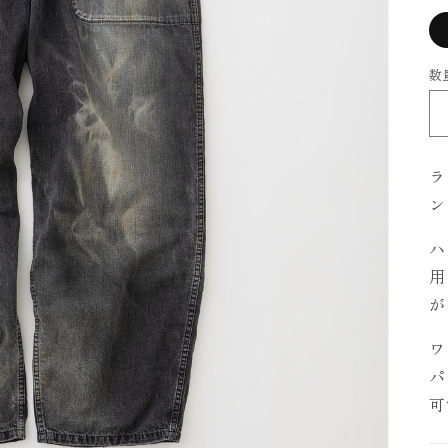
数
ラ
ン
ハ
用
が
ワ
パ
可