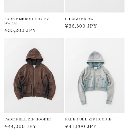
FADE EMBROIDERY FV
C LOGO FD RW
SWEAT
通
¥36,300 JPY
通
¥35,200 JPY
常
常
価
価
格
格
FADE FULL ZIP HOODIE
FADE FULL ZIP HOODIE
通
¥44,000 JPY
通
¥41,800 JPY