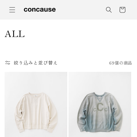
コンテ
カ
ンツに
ー
進む
ト
コ
ALL
レ
ク
絞り込みと並び替え
69個の商品
シ
ョ
ン
: