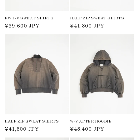
RW F-V SWEAT SHIRTS
HALF ZIP SWEAT SHIRTS
通
¥39,600 JPY
通
¥41,800 JPY
常
常
価
価
格
格
HALF ZIP SWEAT SHIRTS
W-V AFTER HOODIE
通
¥41,800 JPY
通
¥48,400 JPY
常
常