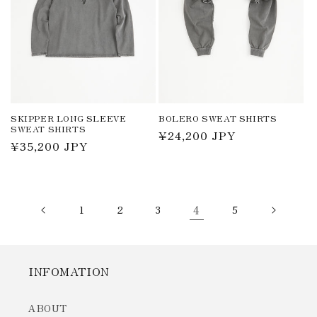
SKIPPER LONG SLEEVE
BOLERO SWEAT SHIRTS
SWEAT SHIRTS
通
¥24,200 JPY
通
¥35,200 JPY
常
常
価
価
格
格
1
2
3
4
5
INFOMATION
ABOUT